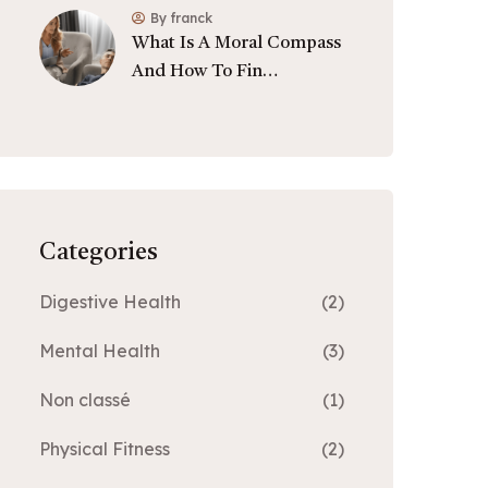
By franck
What Is A Moral Compass
And How To Fin…
Categories
Digestive Health
(2)
Mental Health
(3)
Non classé
(1)
Physical Fitness
(2)