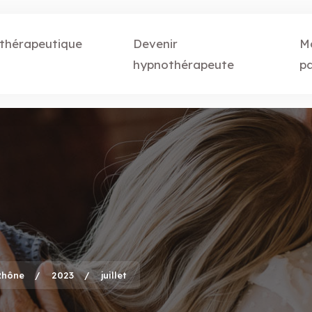
 thérapeutique
Devenir
M
hypnothérapeute
p
Rhône
2023
juillet